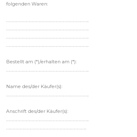
folgenden Waren:
………………………………………………………………..
………………………………………………………………..
………………………………………………………………..
………………………………………………………………..
Bestellt am (*)/erhalten am (*):
………………………………………………………………..
Name des/der Käufer(s):
………………………………………………………………..
Anschrift des/der Käufer(s):
………………………………………………………………..
….…………………………………………………………..