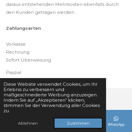
daraus entstehenden Mehrkosten ebenfalls durch
den Kunden getragen werden.
Zahlungsarten
Vorkasse
Rechnung
Sofort Überweisung
Paypal
Diese Website verwendet Cookies, um Ihr
Erlebnis zu verbessern und
maßgeschneiderte Werbung anzuzeigen.
Indem Sie auf „Akzeptieren“ klicken,
© 2024 - 2026 Hygienehaus24
stimmen Sie der Verwendung aller Cookies
zu.
Ablehnen
Zustimmen
E-Mail
Telefon
Karte
Instagram
WhatsApp