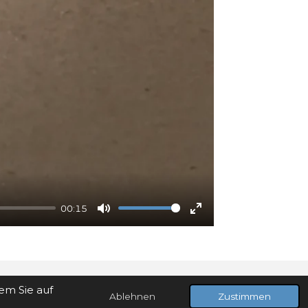
00:15
M
E
u
n
t
t
e
e
em Sie auf
r
Ablehnen
Zustimmen