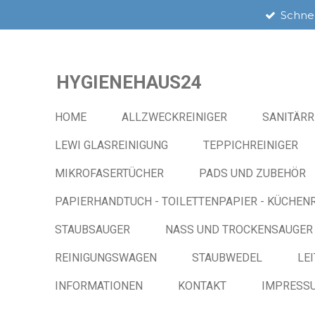
Schnel
Zum
Hauptinhalt
springen
HYGIENEHAUS24
HOME
ALLZWECKREINIGER
SANITÄRR
LEWI GLASREINIGUNG
TEPPICHREINIGER
MIKROFASERTÜCHER
PADS UND ZUBEHÖR
PAPIERHANDTUCH - TOILETTENPAPIER - KÜCHENR
STAUBSAUGER
NASS UND TROCKENSAUGER
REINIGUNGSWAGEN
STAUBWEDEL
LE
INFORMATIONEN
KONTAKT
IMPRESS