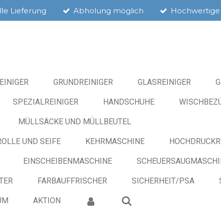
le Lieferung
Abholung möglich
Hochwertige
EINIGER
GRUNDREINIGER
GLASREINIGER
G
SPEZIALREINIGER
HANDSCHUHE
WISCHBEZÜ
MÜLLSÄCKE UND MÜLLBEUTEL
OLLE UND SEIFE
KEHRMASCHINE
HOCHDRUCKR
EINSCHEIBENMASCHINE
SCHEUERSAUGMASCHI
ITER
FARBAUFFRISCHER
SICHERHEIT/PSA
UM
AKTION