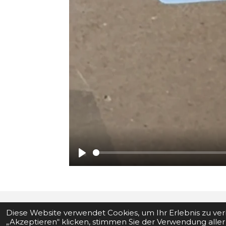
P
l
a
y
Diese Website verwendet Cookies, um Ihr Erlebnis zu v
„Akzeptieren“ klicken, stimmen Sie der Verwendung aller
© 2024 - 2026 Hygienehaus24