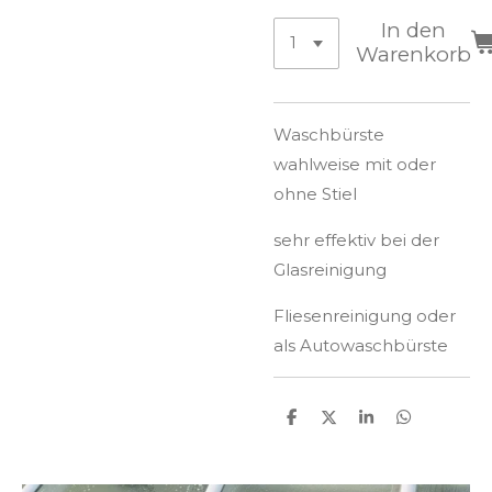
In den
Warenkorb
Waschbürste
wahlweise mit oder
ohne Stiel
sehr effektiv bei der
Glasreinigung
Fliesenreinigung oder
als Autowaschbürste
T
T
T
T
e
e
e
e
i
i
i
i
l
l
l
l
e
e
e
e