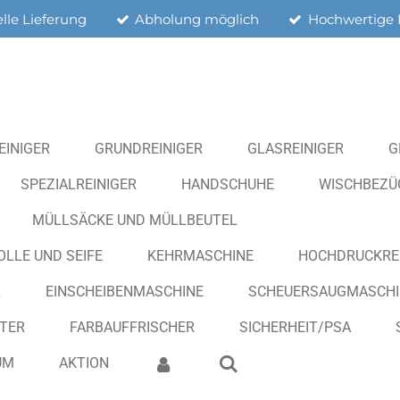
lle Lieferung
Abholung möglich
Hochwertige 
EINIGER
GRUNDREINIGER
GLASREINIGER
G
SPEZIALREINIGER
HANDSCHUHE
WISCHBEZÜG
MÜLLSÄCKE UND MÜLLBEUTEL
OLLE UND SEIFE
KEHRMASCHINE
HOCHDRUCKRE
R
EINSCHEIBENMASCHINE
SCHEUERSAUGMASCHI
ITER
FARBAUFFRISCHER
SICHERHEIT/PSA
UM
AKTION