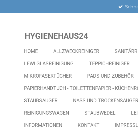
Schne
Zum
Hauptinhalt
springen
HYGIENEHAUS24
HOME
ALLZWECKREINIGER
SANITÄRR
LEWI GLASREINIGUNG
TEPPICHREINIGER
MIKROFASERTÜCHER
PADS UND ZUBEHÖR
PAPIERHANDTUCH - TOILETTENPAPIER - KÜCHENR
STAUBSAUGER
NASS UND TROCKENSAUGE
REINIGUNGSWAGEN
STAUBWEDEL
LE
INFORMATIONEN
KONTAKT
IMPRESS