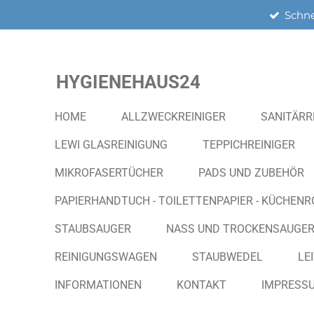
Schne
Zum
Hauptinhalt
springen
HYGIENEHAUS24
HOME
ALLZWECKREINIGER
SANITÄRR
LEWI GLASREINIGUNG
TEPPICHREINIGER
MIKROFASERTÜCHER
PADS UND ZUBEHÖR
PAPIERHANDTUCH - TOILETTENPAPIER - KÜCHENR
STAUBSAUGER
NASS UND TROCKENSAUGE
REINIGUNGSWAGEN
STAUBWEDEL
LE
INFORMATIONEN
KONTAKT
IMPRESS