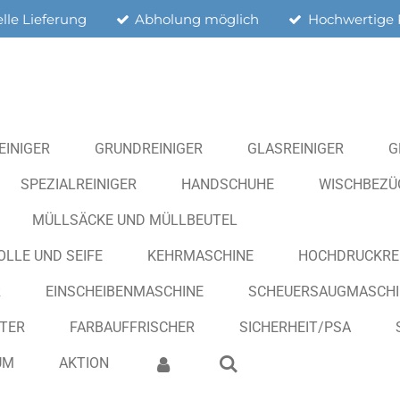
lle Lieferung
Abholung möglich
Hochwertige 
EINIGER
GRUNDREINIGER
GLASREINIGER
G
SPEZIALREINIGER
HANDSCHUHE
WISCHBEZÜG
MÜLLSÄCKE UND MÜLLBEUTEL
OLLE UND SEIFE
KEHRMASCHINE
HOCHDRUCKRE
R
EINSCHEIBENMASCHINE
SCHEUERSAUGMASCHI
ITER
FARBAUFFRISCHER
SICHERHEIT/PSA
UM
AKTION