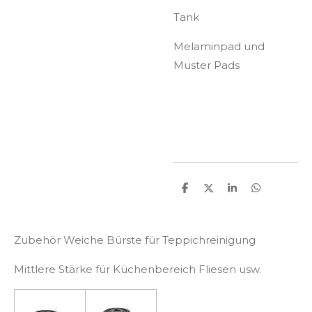
Tank
Melaminpad und
Muster Pads
T
T
T
T
e
e
e
e
i
i
i
i
l
l
l
l
e
e
e
e
Zubehör Weiche Bürste für Teppichreinigung
n
n
n
n
Mittlere Stärke für Küchenbereich Fliesen usw.