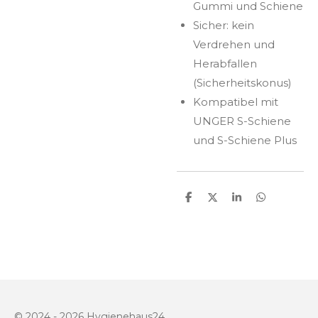
Gummi und Schiene
Sicher: kein
Verdrehen und
Herabfallen
(Sicherheitskonus)
Kompatibel mit
UNGER S-Schiene
und S-Schiene Plus
T
T
T
T
e
e
e
e
i
i
i
i
l
l
l
l
e
e
e
e
n
n
n
n
© 2024 - 2026 Hygienehaus24