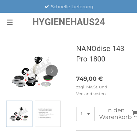
Schnelle Lieferung
Zum
Hauptinhalt
HYGIENEHAUS24
springen
NANOdisc 143
Pro 1800
749,00 €
zzgl. MwSt. und
Versandkosten
In den
Warenkorb