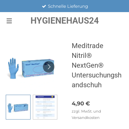
Schnelle Lieferung
Zum
Hauptinhalt
HYGIENEHAUS24
springen
Meditrade
Nitril®
NextGen®
Untersuchungsh
andschuh
4,90 €
zzgl. MwSt. und
Versandkosten