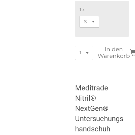
1 x
In den
Warenkorb
Meditrade
Nitril®
NextGen®
Untersuchungs-
handschuh