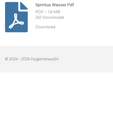
Sprintus Wasser Pdf
l
u
n
a
t
t
PDF – 1,6 MB
y
e
e
261 Downloads
r
Download
f
u
l
l
s
© 2024 - 2026 Hygienehaus24
c
r
e
e
n