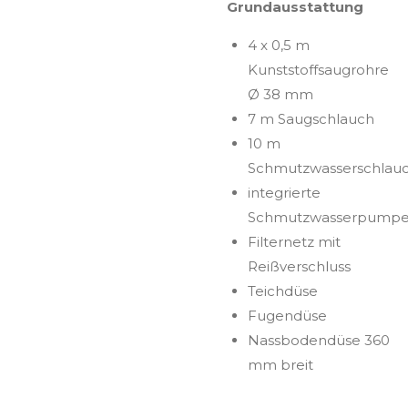
Grundausstattung
4 x 0,5 m
Kunststoffsaugrohre
Ø 38 mm
7 m Saugschlauch
10 m
Schmutzwasserschlau
integrierte
Schmutzwasserpump
Filternetz mit
Reißverschluss
Teichdüse
Fugendüse
Nassbodendüse 360
mm breit