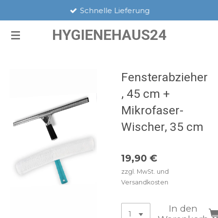
Schnelle Lieferung
Zum
Hauptinhalt
HYGIENEHAUS24
springen
Fensterabzieher
, 45 cm +
Mikrofaser-
Wischer, 35 cm
19,90 €
zzgl. MwSt. und
Versandkosten
In den