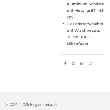
Aluminium Schiene
mit Metallgriff - 45
cm
1 x Fensterwischer
mit Wischbezug,
35 cm, 100%
Mikrofaser
T
T
T
T
e
e
e
e
i
i
i
i
l
l
l
l
e
e
e
e
n
n
n
n
© 2024 - 2026 Hygienehaus24