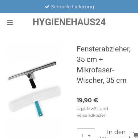
Schnelle Lieferung
Zum
Hauptinhalt
HYGIENEHAUS24
springen
Fensterabzieher,
35 cm +
Mikrofaser-
Wischer, 35 cm
19,90 €
zzgl. MwSt. und
Versandkosten
In den