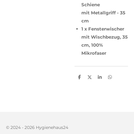
Schiene
mit Metallgriff - 35
cm
1 x Fensterwischer
mit Wischbezug, 35
cm, 100%
Mikrofaser
T
T
T
T
e
e
e
e
i
i
i
i
l
l
l
l
e
e
e
e
n
n
n
n
© 2024 - 2026 Hygienehaus24