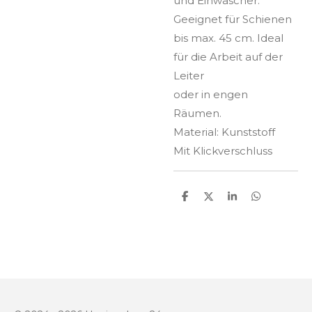
und Einwascher.
Geeignet für Schienen
bis max. 45 cm. Ideal
für die Arbeit auf der
Leiter
oder in engen
Räumen.
Material: Kunststoff
Mit Klickverschluss
T
T
T
T
e
e
e
e
i
i
i
i
l
l
l
l
e
e
e
e
n
n
n
n