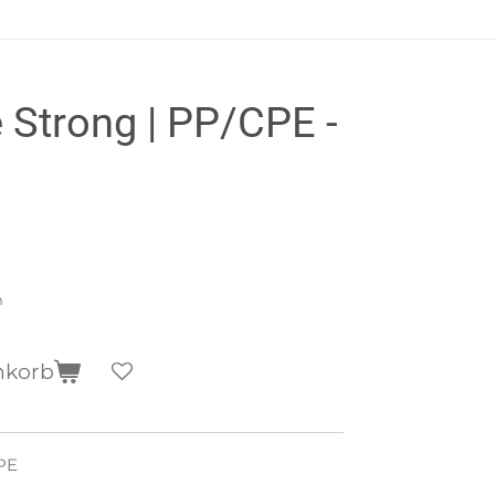
Strong | PP/CPE -
n
nkorb
PE