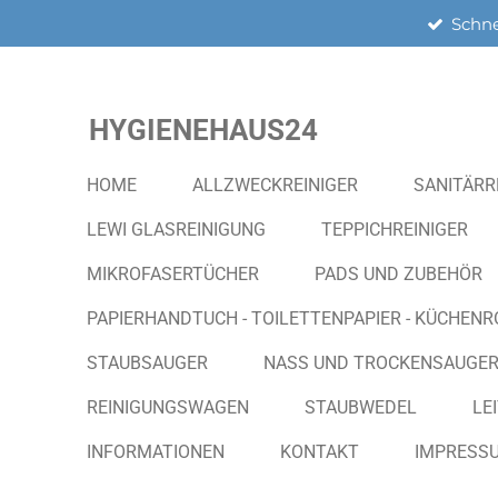
Schne
Zum
Hauptinhalt
springen
HYGIENEHAUS24
HOME
ALLZWECKREINIGER
SANITÄRR
LEWI GLASREINIGUNG
TEPPICHREINIGER
MIKROFASERTÜCHER
PADS UND ZUBEHÖR
PAPIERHANDTUCH - TOILETTENPAPIER - KÜCHENR
STAUBSAUGER
NASS UND TROCKENSAUGE
REINIGUNGSWAGEN
STAUBWEDEL
LE
INFORMATIONEN
KONTAKT
IMPRESS