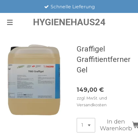
Schnelle Lieferung
Zum
Hauptinhalt
HYGIENEHAUS24
springen
Graffigel
Graffitientferner
Gel
149,00 €
zzgl. MwSt. und
Versandkosten
In den
Warenkorb