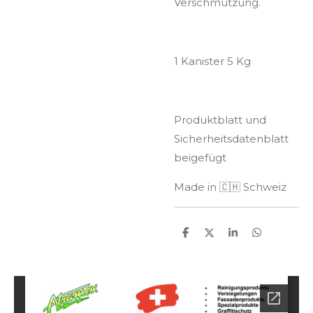
Verschmutzung.
1 Kanister 5 Kg
Produktblatt und
Sicherheitsdatenblatt
beigefügt
Made in 🇨🇭 Schweiz
T
T
T
T
e
e
e
e
i
i
i
i
l
l
l
l
e
e
e
e
n
n
n
n