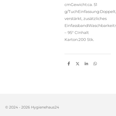
cmGewicht:ca. 51
g/TuchEinfassung:Doppelt
verstärkt, zusätzliches
EinfassbandWaschbarkeit
– 95° CInhalt
Karton:200 Stk.
T
T
T
T
e
e
e
e
i
i
i
i
l
l
l
l
e
e
e
e
n
n
n
n
© 2024 - 2026 Hygienehaus24