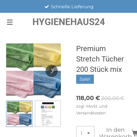
Schnelle Lieferung
Zum
Hauptinhalt
HYGIENEHAUS24
springen
Premium
Stretch Tücher
200 Stück mix
Sale!
118,00 €
200,00 €
zzgl. MwSt. und
Versandkosten
In den
Warenkorb