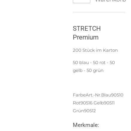
STRETCH
Premium
200 Stück im Karton
50 blau - 50 rot - 50
gelb - 50 grün
FarbeArt.-Nr.
Blau
90510
Rot
90516
Gelb
90511
Grün
90512
Merkmale: