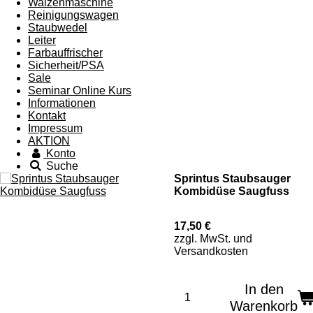
Walzenmaschine
Reinigungswagen
Staubwedel
Leiter
Farbauffrischer
Sicherheit/PSA
Sale
Seminar Online Kurs
Informationen
Kontakt
Impressum
AKTION
Konto
Suche
Sprintus Staubsauger
Kombidüse Saugfuss
17,50 €
zzgl. MwSt. und
Versandkosten
In den
Warenkorb