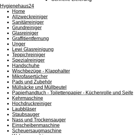
Hygienehaus24
Home
Allzweckreiniger
Sanitärreiniger
Grundreiniger
Glasreiniger
Graffitientfernung
Unger
Lewi Glasreinigung
Teppichreiniger
Spezialreiniger
Handschuhe
Wischbezüge - Klapphalter
Mikrofasertücher
Pads und Zubehör
Müllsäcke und Müllbeutel
Papierhandtuch - Toilettenpapier - Küchenrolle und Seife
Kehrmaschine
Hochdruckreiniger
Laubbläser
Staubsauger
Nass und Trockensauger
Einscheibenmaschine
Scheuersaugmaschine