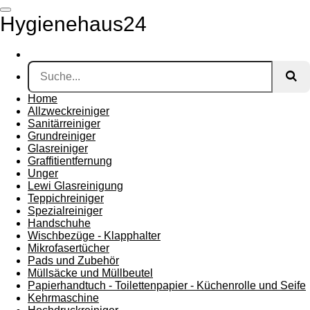
Zum
Hygienehaus24
Hauptinhalt
springen
Home
Allzweckreiniger
Sanitärreiniger
Grundreiniger
Glasreiniger
Graffitientfernung
Unger
Lewi Glasreinigung
Teppichreiniger
Spezialreiniger
Handschuhe
Wischbezüge - Klapphalter
Mikrofasertücher
Pads und Zubehör
Müllsäcke und Müllbeutel
Papierhandtuch - Toilettenpapier - Küchenrolle und Seife
Kehrmaschine