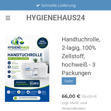
Schnelle Lieferung
Zum
Hauptinhalt
HYGIENEHAUS24
springen
Handtuchrolle,
2-lagig, 100%
Zellstoff,
hochweiß - 3
Packungen
Sale!
66,00 €
75,00 €
zzgl. MwSt. und
Versandkosten