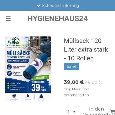
Schnelle Lieferung
Zum
Hauptinhalt
HYGIENEHAUS24
springen
Müllsack 120
Liter extra stark
- 10 Rollen
Sale!
39,00 €
49,00 €
zzgl. MwSt. und
Versandkosten
In den
Warenkorb